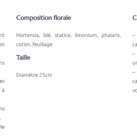
Composition florale
C
nt
Hortensia, blé, statice, limonium, phalaris,
–
on
coton, feuillage
ca
–
Taille
ns
u
–
Diamètre 25cm
es
c
 à
v
ns
.
le